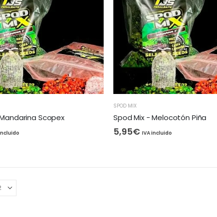
SPOD MIX
 Mandarina Scopex
Spod Mix - Melocotón Piña
5,95
€
incluido
IVA incluido
ULTRA FLAVOR SPRAY 50ML
6,95
€
IVA incluido