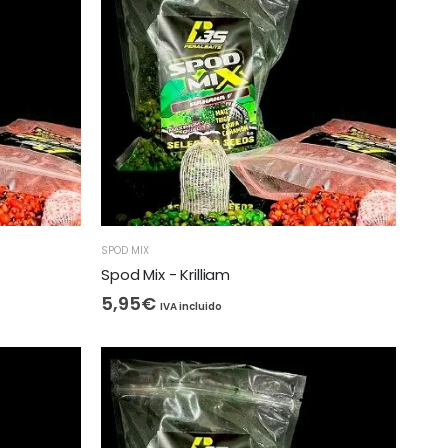
SPOD MIX
Spod Mix - Krilliam
5,95
€
IVA incluido