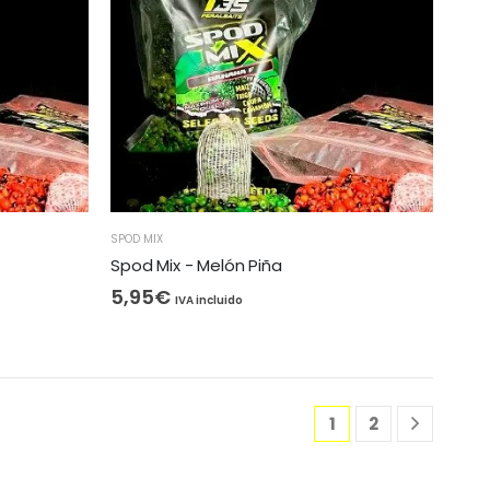
SPOD MIX
Spod Mix - Melón Piña
5,95
€
IVA incluido
1
2