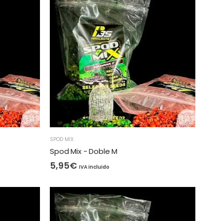
SPOD MIX
Spod Mix - Doble M
5,95
€
IVA incluido