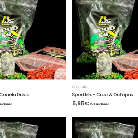
SPOD MIX
 Canela Dulce
Spod Mix - Crab & Octopus
5,95
€
incluido
IVA incluido