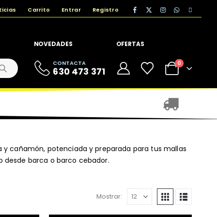
ticias
Carrito
Entrar
Registro
NOVEDADES
OFERTAS
CONTACTA
0
630 473 371
fa y cañamón, potenciada y preparada para tus mallas
o desde barca o barco cebador.
Mostrar: