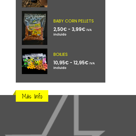
BABY CORN PELLETS
Rango
2,50
€
-
3,99
€
IVA
de
incluido
precios:
desde
2,50€
hasta
BOILIES
3,99€
Rango
10,95
€
-
12,95
€
IVA
de
incluido
precios:
desde
10,95€
hasta
12,95€
Más Info