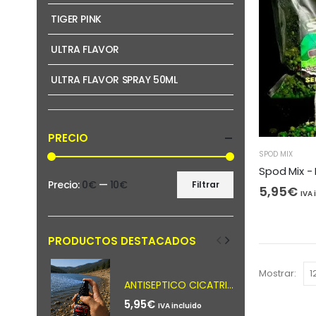
TIGER PINK
ULTRA FLAVOR
ULTRA FLAVOR SPRAY 50ML
PRECIO
SPOD MIX
Spod Mix -
Precio:
0€
—
10€
Filtrar
5,95
€
Precio
Precio
IVA 
mínimo
máximo
PRODUCTOS DESTACADOS
Mostrar:
ANTISEPTICO CICATRIZANTE SPRAY PERALBAITS
5,95
€
IVA incluido