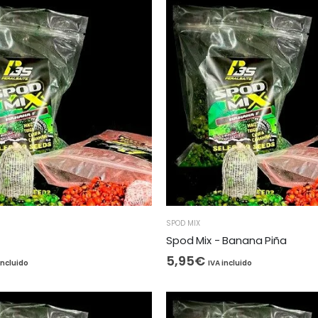
SPOD MIX
Spod Mix - Banana Piña
5,95
€
incluido
IVA incluido