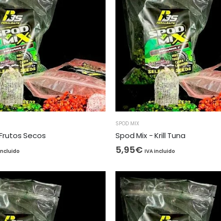
SPOD MIX
 Frutos Secos
Spod Mix - Krill Tuna
5,95
€
incluido
IVA incluido