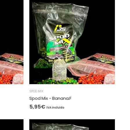
SPOD MIX
Spod Mix - Banana.F
5,95
€
IVA incluido