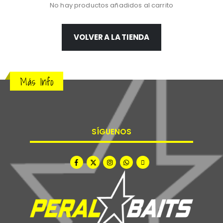
No hay productos añadidos al carrito
VOLVER A LA TIENDA
Más Info
SÍGUENOS