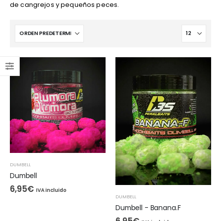
de cangrejos y pequeños peces.
DUMBELL
Dumbell
6,95
€
IVA incluido
DUMBELL
Dumbell - Banana.F
6,95
€