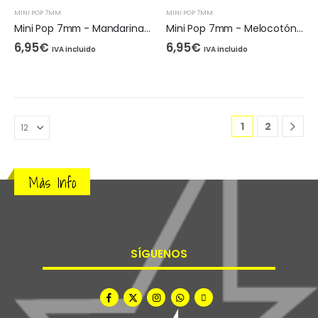
MINI POP 7MM
MINI POP 7MM
Mini Pop 7mm - Mandarina Scopex
Mini Pop 7mm - Melocotón Piña
6,95
€
6,95
€
IVA incluido
IVA incluido
1
2
Más Info
SÍGUENOS