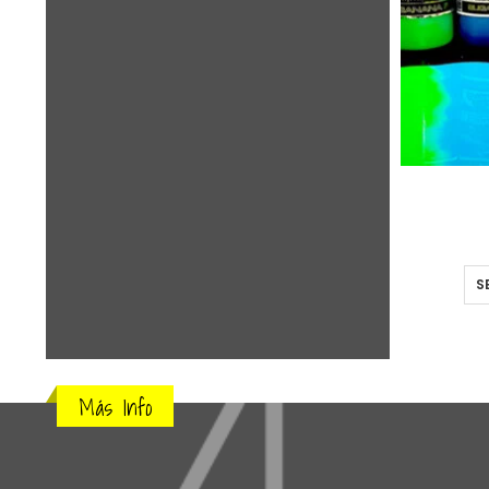
S
Más Info