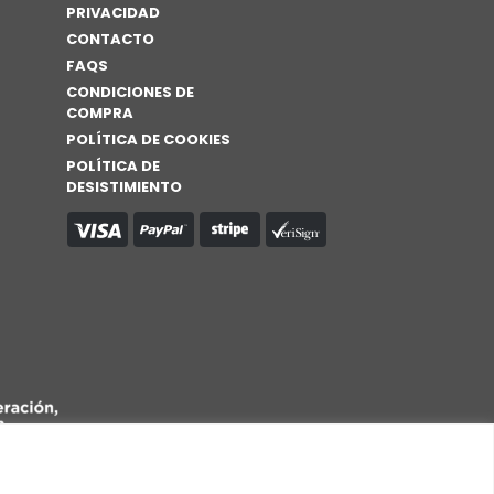
PRIVACIDAD
elegir
CONTACTO
en
FAQS
la
CONDICIONES DE
página
COMPRA
de
POLÍTICA DE COOKIES
producto
POLÍTICA DE
DESISTIMIENTO