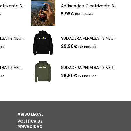
Antiseptico Cicatrizante Spray Peralbaits
Antiseptico Cicatrizante Spray Peralbaits
5,95
€
o
IVA incluido
SUDADERA PERALBAITS NEGRA PBS HZ
SUDADERA PERALBAITS NEGRA PBS HZ
29,90
€
ido
IVA incluido
SUDADERA PERALBAITS VERDE HZ LOGO BLANCO
SUDADERA PERALBAITS VERDE HZ LOGO BLANCO
29,90
€
ido
IVA incluido
AVISO LEGAL
POLÍTICA DE
PRIVACIDAD