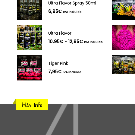
Ultra Flavor Spray 50ml
6,95
€
IVA incluido
Ultra Flavor
Rango
10,95
€
-
12,95
€
IVA incluido
de
precios:
desde
10,95€
Tiger Pink
hasta
12,95€
7,95
€
IVA incluido
Más Info