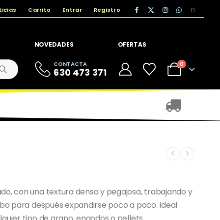
ticias
Carrito
Entrar
Registro
NOVEDADES
OFERTAS
CONTACTA
0
630 473 371
do, con una textura densa y pegajosa, trabajando y
cebo para después expandirse poco a poco. Ideal
quier tipo de grano, engodos o pellets.