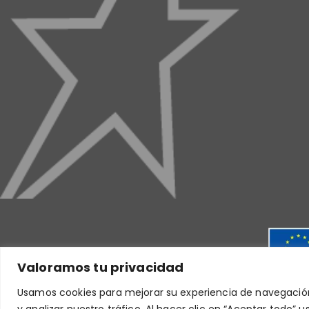
Valoramos tu privacidad
Usamos cookies para mejorar su experiencia de navegación
y analizar nuestro tráfico. Al hacer clic en “Aceptar todo”