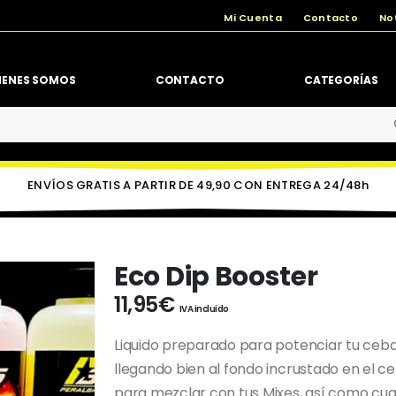
Mi Cuenta
Contacto
No
IENES SOMOS
CONTACTO
CATEGORÍAS
ENVÍOS GRATIS A PARTIR DE 49,90 CON ENTREGA 24/48h
Eco Dip Booster
11,95
€
IVA incluido
Liquido preparado para potenciar tu ceba
llegando bien al fondo incrustado en el 
para mezclar con tus Mixes, así como cual