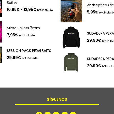
Boilies
Rango
10,95
€
-
12,95
€
IVA incluido
5,95
€
de
IVA incluid
precios:
desde
10,95€
Micro Pellets 7mm
hasta
12,95€
7,95
€
IVA incluido
29,90
€
IVA inclu
SESSION PACK PERALBAITS
29,99
€
IVA incluido
29,90
€
IVA inclu
SÍGUENOS