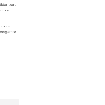
didas para
gura y
mas de
 asegúrate