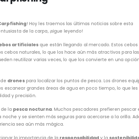
Carpfishing
! Hoy les traemos las últimas noticias sobre esta
ntusiasta de la carpa, ¡sigue leyendo!
ebos artificiales
que están llegando al mercado. Estos cebos
os cebos naturales, lo que los hace aún más atractivos para las
en reutilizar varias veces, lo que los convierte en una opci
o de
drones
para localizar los puntos de pesca. Los drones equ
s escanear grandes áreas de agua en poco tiempo, lo que les
dad y precisión.
 de la
pesca nocturna
. Muchos pescadores prefieren pescar 
 noche y se sienten más seguras para acercarse a la orilla. Ad
periencia sea aún más mágica.
ionar la importancia de la
responsabilidad
y la
sostenibilid