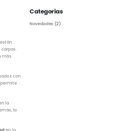
Categorias
Novedades
(2)
 están
 carpas.
ón más
ipados con
 permite
en la
emás, la
ad
en la