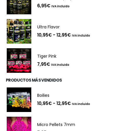
6,95
€
IVA incluido
Ultra Flavor
Rango
10,95
€
-
12,95
€
IVA incluido
de
precios:
desde
10,95€
Tiger Pink
hasta
12,95€
7,95
€
IVA incluido
PRODUCTOS MÁS VENDIDOS
Boilies
Rango
10,95
€
-
12,95
€
IVA incluido
de
precios:
desde
10,95€
Micro Pellets 7mm
hasta
12,95€