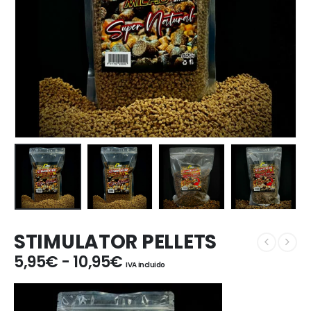
STIMULATOR PELLETS
Rango
5,95
€
-
10,95
€
IVA incluido
de
precios:
desde