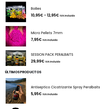
Boilies
Rango
10,95
€
-
12,95
€
IVA incluido
de
precios:
desde
10,95€
Micro Pellets 7mm
hasta
12,95€
7,95
€
IVA incluido
SESSION PACK PERALBAITS
29,99
€
IVA incluido
ÚLTIMOS PRODUCTOS
Antiseptico Cicatrizante Spray Peralbaits
5,95
€
IVA incluido