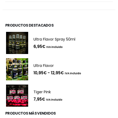
PRODUCTOS DESTACADOS
Ultra Flavor Spray 50ml
6,95
€
IVA incluido
Ultra Flavor
Rango
10,95
€
-
12,95
€
IVA incluido
de
precios:
desde
10,95€
Tiger Pink
hasta
12,95€
7,95
€
IVA incluido
PRODUCTOS MÁS VENDIDOS