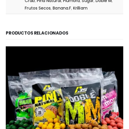
Crab
,
Piña Natural
,
Plumora
,
Sugar
,
Doble M
,
Frutos Secos
,
Banana.F
,
Krilliam
PRODUCTOS RELACIONADOS