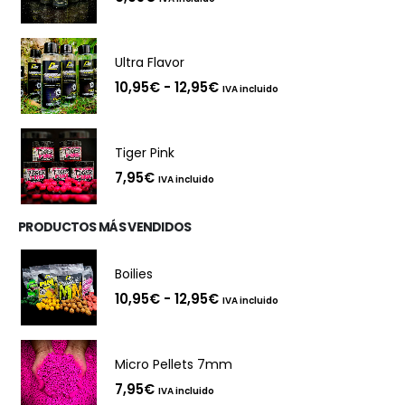
la
página
de
Ultra Flavor
producto
Rango
10,95
€
-
12,95
€
IVA incluido
de
precios:
desde
10,95€
Tiger Pink
hasta
12,95€
7,95
€
IVA incluido
PRODUCTOS MÁS VENDIDOS
Boilies
Rango
10,95
€
-
12,95
€
IVA incluido
de
precios:
desde
10,95€
Micro Pellets 7mm
hasta
12,95€
7,95
€
IVA incluido