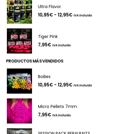
Ultra Flavor
Rango
10,95
€
-
12,95
€
IVA incluido
de
precios:
desde
10,95€
Tiger Pink
hasta
12,95€
7,95
€
IVA incluido
PRODUCTOS MÁS VENDIDOS
Boilies
Rango
10,95
€
-
12,95
€
IVA incluido
de
precios:
desde
10,95€
Micro Pellets 7mm
hasta
12,95€
7,95
€
IVA incluido
SESSION PACK PERALBAITS